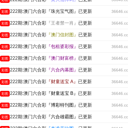
222期:澳门六合彩『珠光宝气图』已更新
36646.cc
彩图
222期:澳门六合彩
『王者禁一肖』
已更新
36646.cc
彩图
222期:澳门六合彩
『澳门信封图』
已更新
36646.cc
彩图
222期:澳门六合彩
『包租婆彩报』
已更新
36646.cc
彩图
222期:澳门六合彩
『澳门财富榜』
已更新
36646.cc
彩图
222期:澳门六合彩
『六合内幕图』
已更新
36646.cc
彩图
222期:澳门六合彩
『财童送宝 A』
已更新
36646.cc
彩图
222期:澳门六合彩
『财童送宝 B』
已更新
36646.cc
彩图
222期:澳门六合彩
『博彩特刊图』
已更新
36646.cc
彩图
222期:澳门六合彩
『六合雄霸图』
已更新
36646.cc
彩图