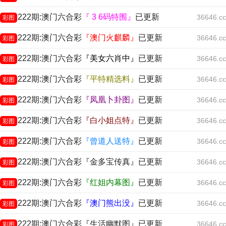
222期:澳门六合彩
『 3 6码特围』
已更新
36646.cc
彩图
222期:澳门六合彩
『澳门火麒麟』
已更新
36646.cc
彩图
222期:澳门六合彩
『美女六肖中』
已更新
36646.cc
彩图
222期:澳门六合彩
『平特精选料』
已更新
36646.cc
彩图
222期:澳门六合彩
『凤凰卜卦图』
已更新
36646.cc
彩图
222期:澳门六合彩
『白小姐点特』
已更新
36646.cc
彩图
222期:澳门六合彩
『曾道人送特』
已更新
36646.cc
彩图
222期:澳门六合彩『金多宝传真』已更新
36646.cc
彩图
222期:澳门六合彩
『红姐内幕图』
已更新
36646.cc
彩图
222期:澳门六合彩
『澳门熊出没』
已更新
36646.cc
彩图
222期:澳门六合彩『生活幽默图』已更新
36646.cc
彩图