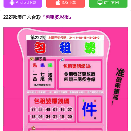
Android下载
IOS下载
访问官网
222期:澳门六合彩
『包租婆彩报』