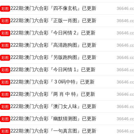
222期:澳门六合彩『四不像玄机』已更新
36646.cc
彩图
222期:澳门六合彩『正版一肖图』已更新
36646.cc
彩图
222期:澳门六合彩『今日闲情 2』已更新
36646.cc
彩图
222期:澳门六合彩『高清跑狗图』已更新
36646.cc
彩图
222期:澳门六合彩『另版跑狗图』已更新
36646.cc
彩图
222期:澳门六合彩『今日闲情 1』已更新
36646.cc
彩图
222期:澳门六合彩『 3 0码中特』已更新
36646.cc
彩图
222期:澳门六合彩『两 肖 中 特』已更新
36646.cc
彩图
222期:澳门六合彩『澳门女人味』已更新
36646.cc
彩图
222期:澳门六合彩『幽默猜测图』已更新
36646.cc
彩图
222期:澳门六合彩『一句真言图』已更新
36646.cc
彩图