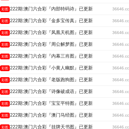
222期:澳门六合彩『内部特码诗』已更新
36646.cc
彩图
222期:澳门六合彩『金多宝传真』已更新
36646.cc
彩图
222期:澳门六合彩『凤凰天机图』已更新
36646.cc
彩图
222期:澳门六合彩『周公解梦图』已更新
36646.cc
彩图
222期:澳门六合彩『内幕三肖图』已更新
36646.cc
彩图
222期:澳门六合彩『小黄人幽默』已更新
36646.cc
彩图
222期:澳门六合彩『老版跑狗图』已更新
36646.cc
彩图
222期:澳门六合彩『诗像破成语』已更新
36646.cc
彩图
222期:澳门六合彩『宝宝平特图』已更新
36646.cc
彩图
222期:澳门六合彩『澳门马经图』已更新
36646.cc
彩图
222期:澳门六合彩『挂牌天书图』已更新
36646.cc
彩图