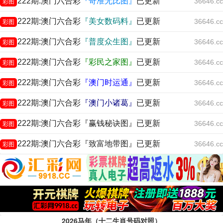
222期:澳门六合彩
『奇准无比图』
已更新
36646.cc
彩图
222期:澳门六合彩
『美女数码料』
已更新
36646.cc
彩图
222期:澳门六合彩
『普度众生图』
已更新
36646.cc
彩图
222期:澳门六合彩
『彩民之家图』
已更新
36646.cc
彩图
222期:澳门六合彩
『澳门时运通』
已更新
36646.cc
彩图
222期:澳门六合彩
『澳门小诸葛』
已更新
36646.cc
彩图
222期:澳门六合彩『赢钱秘诀图』已更新
36646.cc
彩图
222期:澳门六合彩『致富地带图』已更新
36646.cc
彩图