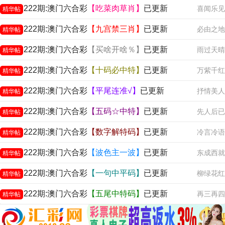
222期:澳门六合彩
【吃菜肉草肖】
已更新
喜闻乐见
精华帖
222期:澳门六合彩
【九宫禁三肖】
已更新
必由之地
精华帖
222期:澳门六合彩
【买啥开啥％】
已更新
雨过天晴
精华帖
222期:澳门六合彩
【十码必中特】
已更新
万紫千红
精华帖
222期:澳门六合彩
【平尾连准√】
已更新
抒情美人
精华帖
222期:澳门六合彩
【五码☆中特】
已更新
先人后已
精华帖
222期:澳门六合彩
【数字解特码】
已更新
冷言冷语
精华帖
222期:澳门六合彩
【波色主一波】
已更新
东成西就
精华帖
222期:澳门六合彩
【一句中平码】
已更新
柳绿花红
精华帖
222期:澳门六合彩
【五尾中特码】
已更新
再三再四
精华帖