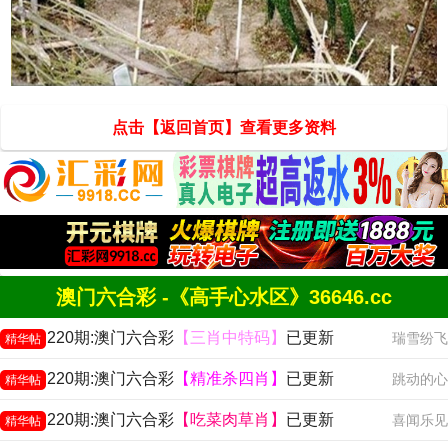
点击【返回首页】查看更多资料
澳门六合彩 -《高手心水区》36646.cc
220期:澳门六合彩
【三肖中特码】
已更新
瑞雪纷飞
精华帖
220期:澳门六合彩
【精准杀四肖】
已更新
跳动的心
精华帖
220期:澳门六合彩
【吃菜肉草肖】
已更新
喜闻乐见
精华帖