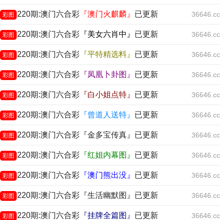
220期:澳门六合彩
『澳门火麒麟』
已更新
36646.cc
彩图
220期:澳门六合彩
『美女六肖中』
已更新
36646.cc
彩图
220期:澳门六合彩
『平特精选料』
已更新
36646.cc
彩图
220期:澳门六合彩
『凤凰卜卦图』
已更新
36646.cc
彩图
220期:澳门六合彩
『白小姐点特』
已更新
36646.cc
彩图
220期:澳门六合彩
『曾道人送特』
已更新
36646.cc
彩图
220期:澳门六合彩『金多宝传真』已更新
36646.cc
彩图
220期:澳门六合彩
『红姐内幕图』
已更新
36646.cc
彩图
220期:澳门六合彩
『澳门熊出没』
已更新
36646.cc
彩图
220期:澳门六合彩『生活幽默图』已更新
36646.cc
彩图
220期:澳门六合彩
『挂牌全篇图』
已更新
36646.cc
彩图