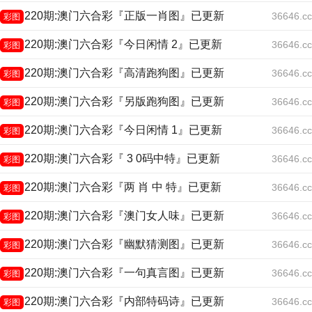
220期:澳门六合彩『正版一肖图』已更新
36646.cc
彩图
220期:澳门六合彩『今日闲情 2』已更新
36646.cc
彩图
220期:澳门六合彩『高清跑狗图』已更新
36646.cc
彩图
220期:澳门六合彩『另版跑狗图』已更新
36646.cc
彩图
220期:澳门六合彩『今日闲情 1』已更新
36646.cc
彩图
220期:澳门六合彩『 3 0码中特』已更新
36646.cc
彩图
220期:澳门六合彩『两 肖 中 特』已更新
36646.cc
彩图
220期:澳门六合彩『澳门女人味』已更新
36646.cc
彩图
220期:澳门六合彩『幽默猜测图』已更新
36646.cc
彩图
220期:澳门六合彩『一句真言图』已更新
36646.cc
彩图
220期:澳门六合彩『内部特码诗』已更新
36646.cc
彩图