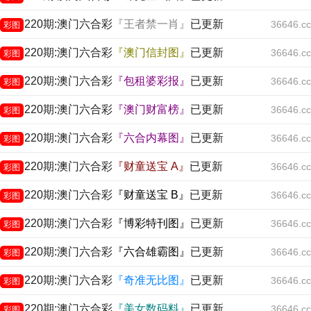
220期:澳门六合彩
『王者禁一肖』
已更新
36646.cc
彩图
220期:澳门六合彩
『澳门信封图』
已更新
36646.cc
彩图
220期:澳门六合彩
『包租婆彩报』
已更新
36646.cc
彩图
220期:澳门六合彩
『澳门财富榜』
已更新
36646.cc
彩图
220期:澳门六合彩
『六合内幕图』
已更新
36646.cc
彩图
220期:澳门六合彩
『财童送宝 A』
已更新
36646.cc
彩图
220期:澳门六合彩
『财童送宝 B』
已更新
36646.cc
彩图
220期:澳门六合彩
『博彩特刊图』
已更新
36646.cc
彩图
220期:澳门六合彩
『六合雄霸图』
已更新
36646.cc
彩图
220期:澳门六合彩
『奇准无比图』
已更新
36646.cc
彩图
220期:澳门六合彩
『美女数码料』
已更新
36646.cc
彩图