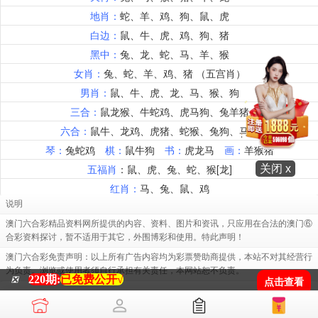
关闭 x
说明
澳门六合彩精品资料网所提供的内容、资料、图片和资讯，只应用在合法的澳门⑥
合彩资料探讨，暂不适用于其它，外围博彩和使用。特此声明！
澳门六合彩免责声明：以上所有广告内容均为彩票赞助商提供，本站不对其经营行
为负责。浏览或使用者须自行承担有关责任，本网站恕不负责。
220期:
已免费公开√
❎
点击查看
[澳门六合彩]易记域名36646.cc