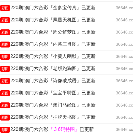
220期:澳门六合彩『金多宝传真』已更新
36646.cc
彩图
220期:澳门六合彩『凤凰天机图』已更新
36646.cc
彩图
220期:澳门六合彩『周公解梦图』已更新
36646.cc
彩图
220期:澳门六合彩『内幕三肖图』已更新
36646.cc
彩图
220期:澳门六合彩『小黄人幽默』已更新
36646.cc
彩图
220期:澳门六合彩『老版跑狗图』已更新
36646.cc
彩图
220期:澳门六合彩『诗像破成语』已更新
36646.cc
彩图
220期:澳门六合彩『宝宝平特图』已更新
36646.cc
彩图
220期:澳门六合彩『澳门马经图』已更新
36646.cc
彩图
220期:澳门六合彩『挂牌天书图』已更新
36646.cc
彩图
220期:澳门六合彩
『 3 6码特围』
已更新
36646.cc
彩图