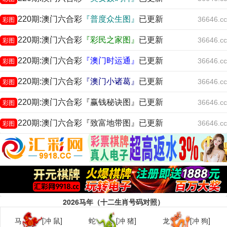
220期:澳门六合彩
『普度众生图』
已更新
36646.cc
彩图
220期:澳门六合彩
『彩民之家图』
已更新
36646.cc
彩图
220期:澳门六合彩
『澳门时运通』
已更新
36646.cc
彩图
220期:澳门六合彩
『澳门小诸葛』
已更新
36646.cc
彩图
220期:澳门六合彩『赢钱秘诀图』已更新
36646.cc
彩图
220期:澳门六合彩『致富地带图』已更新
36646.cc
彩图