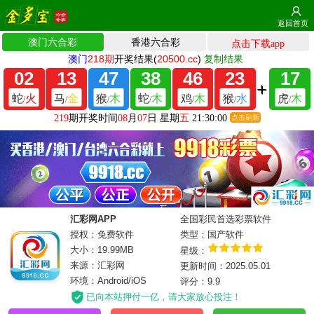
返回首页
汇彩网APP
全国彩民首选彩票软件
授权：免费软件
类型：国产软件
大小：19.99MB
星级：
来源：汇彩网
更新时间：2025.05.01
环境：Android/iOS
评分：9.9
已向本站押付一亿，请大家放心投注！