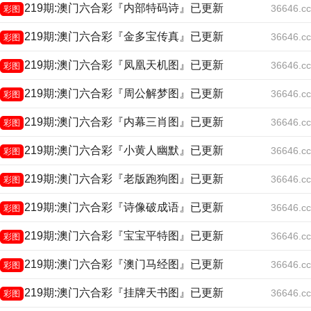
219期:澳门六合彩『内部特码诗』已更新
36646.cc
彩图
219期:澳门六合彩『金多宝传真』已更新
36646.cc
彩图
219期:澳门六合彩『凤凰天机图』已更新
36646.cc
彩图
219期:澳门六合彩『周公解梦图』已更新
36646.cc
彩图
219期:澳门六合彩『内幕三肖图』已更新
36646.cc
彩图
219期:澳门六合彩『小黄人幽默』已更新
36646.cc
彩图
219期:澳门六合彩『老版跑狗图』已更新
36646.cc
彩图
219期:澳门六合彩『诗像破成语』已更新
36646.cc
彩图
219期:澳门六合彩『宝宝平特图』已更新
36646.cc
彩图
219期:澳门六合彩『澳门马经图』已更新
36646.cc
彩图
219期:澳门六合彩『挂牌天书图』已更新
36646.cc
彩图