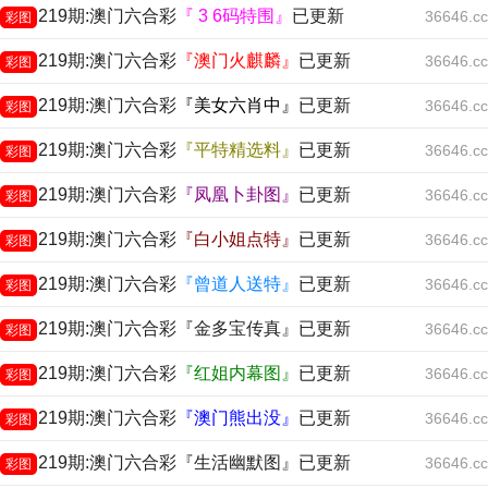
219期:澳门六合彩
『 3 6码特围』
已更新
36646.cc
彩图
219期:澳门六合彩
『澳门火麒麟』
已更新
36646.cc
彩图
219期:澳门六合彩
『美女六肖中』
已更新
36646.cc
彩图
219期:澳门六合彩
『平特精选料』
已更新
36646.cc
彩图
219期:澳门六合彩
『凤凰卜卦图』
已更新
36646.cc
彩图
219期:澳门六合彩
『白小姐点特』
已更新
36646.cc
彩图
219期:澳门六合彩
『曾道人送特』
已更新
36646.cc
彩图
219期:澳门六合彩『金多宝传真』已更新
36646.cc
彩图
219期:澳门六合彩
『红姐内幕图』
已更新
36646.cc
彩图
219期:澳门六合彩
『澳门熊出没』
已更新
36646.cc
彩图
219期:澳门六合彩『生活幽默图』已更新
36646.cc
彩图