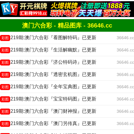
澳门六合彩 - 精品图库 - 36646.cc
219期:澳门六合彩『看图解特码』已更新
36646.cc
彩图
219期:澳门六合彩『生活解幽默』已更新
36646.cc
彩图
219期:澳门六合彩『济公特码诗』已更新
36646.cc
彩图
219期:澳门六合彩『透密玄机图』已更新
36646.cc
彩图
219期:澳门六合彩『全年宝典图』已更新
36646.cc
彩图
219期:澳门六合彩『宝宝特码图』已更新
36646.cc
彩图
219期:澳门六合彩『澳门财神报』已更新
36646.cc
彩图
219期:澳门六合彩『澳门另传真』已更新
36646.cc
彩图