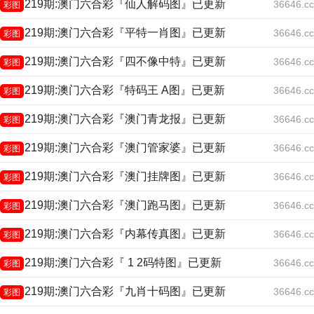
219期:澳门六合彩『仙人解码图』已更新
36646.cc
彩图
219期:澳门六合彩『平特一肖图』已更新
36646.cc
彩图
219期:澳门六合彩『四不像中特』已更新
36646.cc
彩图
219期:澳门六合彩『特码王 A图』已更新
36646.cc
彩图
219期:澳门六合彩『澳门青龙报』已更新
36646.cc
彩图
219期:澳门六合彩『澳门管家婆』已更新
36646.cc
彩图
219期:澳门六合彩『澳门挂牌图』已更新
36646.cc
彩图
219期:澳门六合彩『澳门跑马图』已更新
36646.cc
彩图
219期:澳门六合彩『内幕传真图』已更新
36646.cc
彩图
219期:澳门六合彩『 1 2码特图』已更新
36646.cc
彩图
219期:澳门六合彩『九肖十码图』已更新
36646.cc
彩图