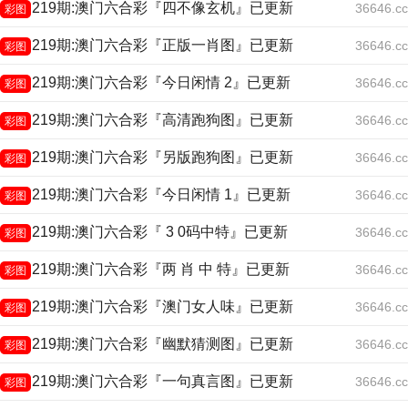
219期:澳门六合彩『四不像玄机』已更新
36646.cc
彩图
219期:澳门六合彩『正版一肖图』已更新
36646.cc
彩图
219期:澳门六合彩『今日闲情 2』已更新
36646.cc
彩图
219期:澳门六合彩『高清跑狗图』已更新
36646.cc
彩图
219期:澳门六合彩『另版跑狗图』已更新
36646.cc
彩图
219期:澳门六合彩『今日闲情 1』已更新
36646.cc
彩图
219期:澳门六合彩『 3 0码中特』已更新
36646.cc
彩图
219期:澳门六合彩『两 肖 中 特』已更新
36646.cc
彩图
219期:澳门六合彩『澳门女人味』已更新
36646.cc
彩图
219期:澳门六合彩『幽默猜测图』已更新
36646.cc
彩图
219期:澳门六合彩『一句真言图』已更新
36646.cc
彩图