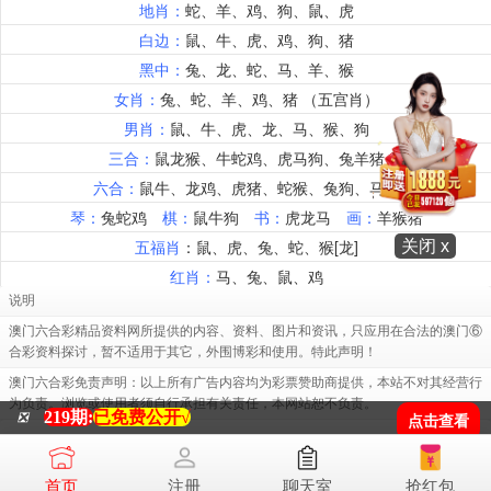
关闭 x
说明
澳门六合彩精品资料网所提供的内容、资料、图片和资讯，只应用在合法的澳门⑥
合彩资料探讨，暂不适用于其它，外围博彩和使用。特此声明！
澳门六合彩免责声明：以上所有广告内容均为彩票赞助商提供，本站不对其经营行
为负责。浏览或使用者须自行承担有关责任，本网站恕不负责。
219期:
已免费公开√
❎
点击查看
[澳门六合彩]易记域名36646.cc
首页
注册
聊天室
抢红包