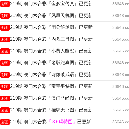
219期:澳门六合彩『金多宝传真』已更新
36646.cc
彩图
219期:澳门六合彩『凤凰天机图』已更新
36646.cc
彩图
219期:澳门六合彩『周公解梦图』已更新
36646.cc
彩图
219期:澳门六合彩『内幕三肖图』已更新
36646.cc
彩图
219期:澳门六合彩『小黄人幽默』已更新
36646.cc
彩图
219期:澳门六合彩『老版跑狗图』已更新
36646.cc
彩图
219期:澳门六合彩『诗像破成语』已更新
36646.cc
彩图
219期:澳门六合彩『宝宝平特图』已更新
36646.cc
彩图
219期:澳门六合彩『澳门马经图』已更新
36646.cc
彩图
219期:澳门六合彩『挂牌天书图』已更新
36646.cc
彩图
219期:澳门六合彩
『 3 6码特围』
已更新
36646.cc
彩图