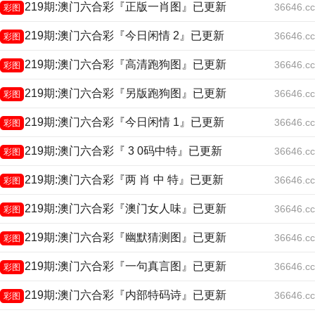
219期:澳门六合彩『正版一肖图』已更新
36646.cc
彩图
219期:澳门六合彩『今日闲情 2』已更新
36646.cc
彩图
219期:澳门六合彩『高清跑狗图』已更新
36646.cc
彩图
219期:澳门六合彩『另版跑狗图』已更新
36646.cc
彩图
219期:澳门六合彩『今日闲情 1』已更新
36646.cc
彩图
219期:澳门六合彩『 3 0码中特』已更新
36646.cc
彩图
219期:澳门六合彩『两 肖 中 特』已更新
36646.cc
彩图
219期:澳门六合彩『澳门女人味』已更新
36646.cc
彩图
219期:澳门六合彩『幽默猜测图』已更新
36646.cc
彩图
219期:澳门六合彩『一句真言图』已更新
36646.cc
彩图
219期:澳门六合彩『内部特码诗』已更新
36646.cc
彩图