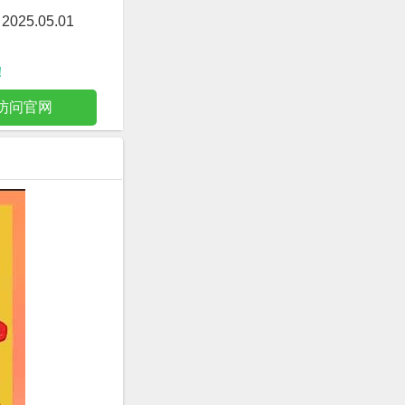
25.05.01
！
访问官网