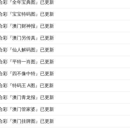
六合彩『全年宝典图』已更新
六合彩『宝宝特码图』已更新
六合彩『澳门财神报』已更新
六合彩『澳门另传真』已更新
六合彩『仙人解码图』已更新
六合彩『平特一肖图』已更新
六合彩『四不像中特』已更新
六合彩『特码王 A图』已更新
六合彩『澳门青龙报』已更新
六合彩『澳门管家婆』已更新
六合彩『澳门挂牌图』已更新