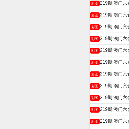
219期:澳门
彩图
219期:澳门
彩图
219期:澳门
彩图
219期:澳门
彩图
219期:澳门
彩图
219期:澳门
彩图
219期:澳门
彩图
219期:澳门
彩图
219期:澳门
彩图
219期:澳门
彩图
219期:澳门
彩图