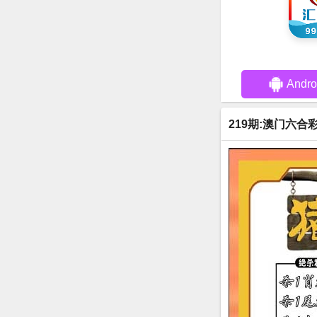
Andr
219期:澳门六