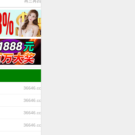
再三再四
36646.cc
36646.cc
36646.cc
36646.cc