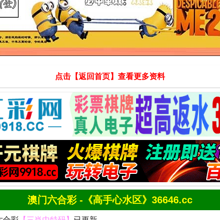
点击【返回首页】查看更多资料
澳门六合彩 -《高手心水区》36646.cc
六合彩
【三肖中特码】
已更新