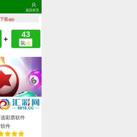
返回首页
首选彩票软件
产软件