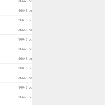
36646.cc
36646.cc
36646.cc
36646.cc
36646.cc
36646.cc
36646.cc
36646.cc
36646.cc
36646.cc
36646.cc