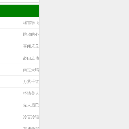
瑞雪纷飞
跳动的心
喜闻乐见
必由之地
雨过天晴
万紫千红
抒情美人
先人后已
冷言冷语
东成西就