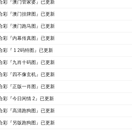
六合彩『澳门管家婆』已更新
六合彩『澳门挂牌图』已更新
六合彩『澳门跑马图』已更新
六合彩『内幕传真图』已更新
六合彩『 1 2码特图』已更新
六合彩『九肖十码图』已更新
六合彩『四不像玄机』已更新
六合彩『正版一肖图』已更新
六合彩『今日闲情 2』已更新
六合彩『高清跑狗图』已更新
六合彩『另版跑狗图』已更新