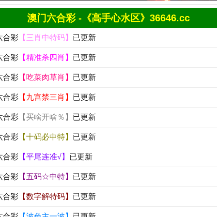
澳门六合彩 -《高手心水区》36646.cc
六合彩
【三肖中特码】
已更新
六合彩
【精准杀四肖】
已更新
六合彩
【吃菜肉草肖】
已更新
六合彩
【九宫禁三肖】
已更新
六合彩
【买啥开啥％】
已更新
六合彩
【十码必中特】
已更新
六合彩
【平尾连准√】
已更新
六合彩
【五码☆中特】
已更新
六合彩
【数字解特码】
已更新
六合彩
【波色主一波】
已更新