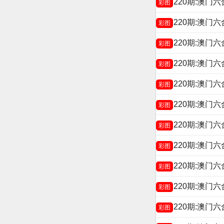
220期:澳门
彩图
220期:澳门
彩图
220期:澳门
彩图
220期:澳门
彩图
220期:澳门
彩图
220期:澳门
彩图
220期:澳门
彩图
220期:澳门
彩图
220期:澳门
彩图
220期:澳门
彩图
220期:澳门
彩图