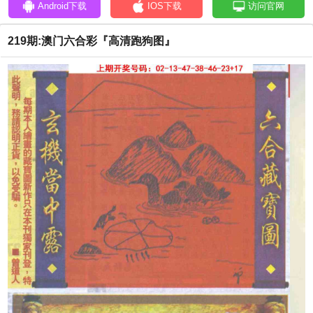
Android下载
IOS下载
访问官网
219期:澳门六合彩『高清跑狗图』